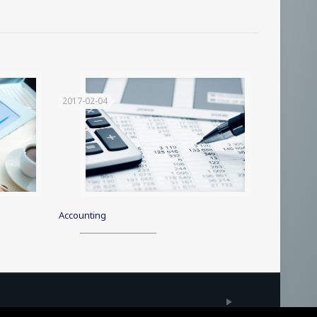
κοί άνθρωποι ισχυρίζονται ότι μπορεί να
ιτορίδας, η οποία εν μέρει βοηθά στην κατανόηση
ικής μορφής, καθώς και μάλλον έντονες κινήσεις και
2017-02-04
Accounting