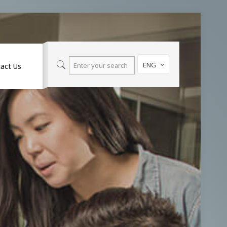
ENG
act Us