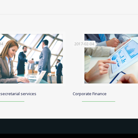
ίο βρίσκεται 3-5 cm μέσα στον κόλπο στον μπροστινό τοίχο. Μερι
ά τα γύρω υφάσματα. Πιστεύεται ότι μπορεί να είναι μέρος της κλε
 τόνωση αυτής της περιοχής, συνιστώνται σεξουαλικά παιχνίδια ειδ
04
2017-02-04
ecretarial services
Corporate Finance